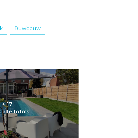
k
Ruwbouw
+ 17
 alle foto's