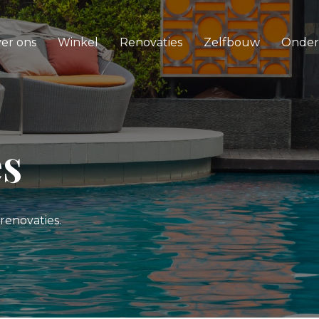
er ons
Winkel
Renovaties
Zelfbouw
Onde
es
 renovaties.