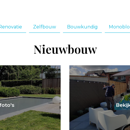
Renovatie
Zelfbouw
Bouwkundig
Monoblo
Nieuwbouw
 foto's
Bekijk