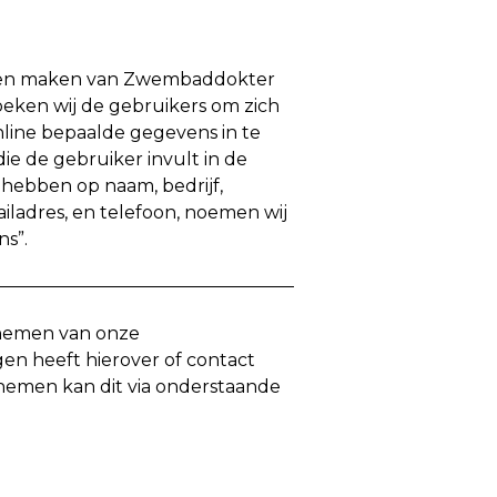
en maken van Zwembaddokter
zoeken wij de gebruikers om zich
nline bepaalde gegevens in te
ie de gebruiker invult in de
 hebben op naam, bedrijf,
iladres, en telefoon, noemen wij
ns”.
rnemen van onze
gen heeft hierover of contact
nemen kan dit via onderstaande