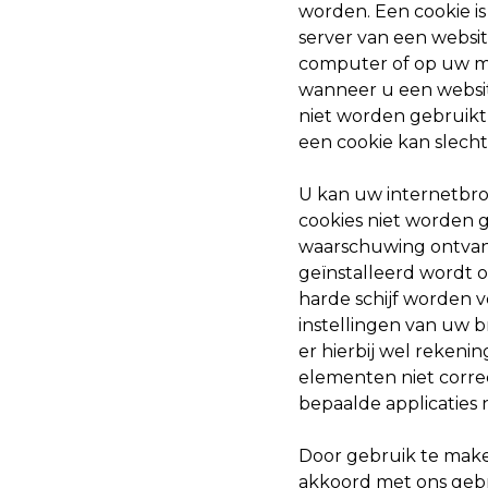
worden. Een cookie i
server van een websi
computer of op uw mo
wanneer u een websi
niet worden gebruikt 
een cookie kan slecht
U kan uw internetbro
cookies niet worden 
waarschuwing ontvan
geïnstalleerd wordt o
harde schijf worden v
instellingen van uw b
er hierbij wel rekeni
elementen niet corre
bepaalde applicaties 
Door gebruik te make
akkoord met ons gebr