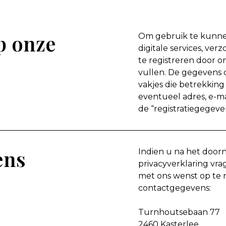
p onze
Om gebruik te kunn
digitale services, ver
te registreren door o
vullen. De gegevens d
vakjes die betrekking
eventueel adres, e-ma
de “registratiegegeve
ens
Indien u na het doo
privacyverklaring vra
met ons wenst op te 
contactgegevens:
Turnhoutsebaan 77
2460 Kasterlee