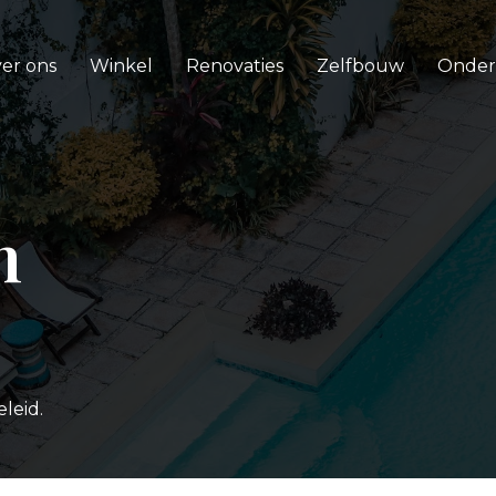
er ons
Winkel
Renovaties
Zelfbouw
Onde
n
eleid.