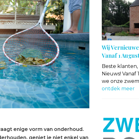
Wij Vernieuwen
Vanaf 1 Augus
Beste klanten
Nieuws! Vanaf 
we onze zwemba
ontdek meer
raagt enige vorm van onderhoud.
rhouden, geniet je niet enkel van