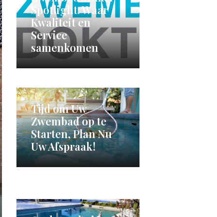
Spotlight: Waar
Kwaliteit en
Service
samenkomen
Tijd om Uw
Zwembad op te
Starten, Plan Nu
Uw Afspraak!