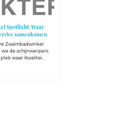
l Spotlight: Waar
Service samenkomen
nze Zwembadwinkel
r we de schijnwerpers
 plek waar Kwalitei…