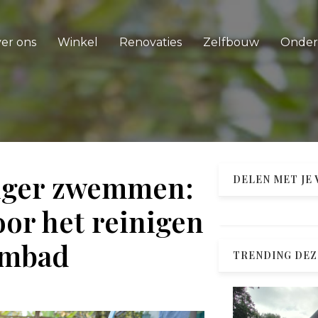
er ons
Winkel
Renovaties
Zelfbouw
Onde
anger zwemmen:
DELEN MET JE
oor het reinigen
embad
TRENDING DEZ