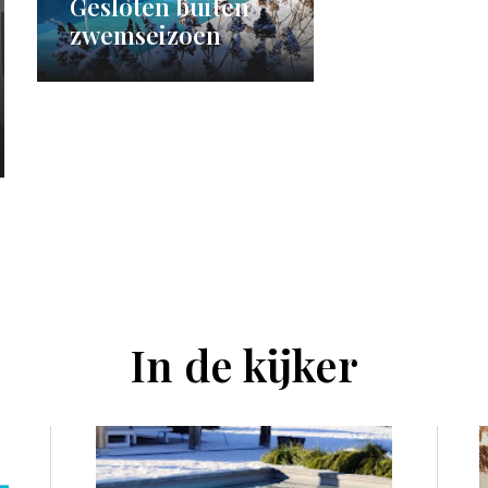
Gesloten buiten
zwemseizoen
In de kijker