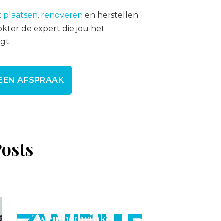
t
plaatsen
,
renoveren
en herstellen
er de expert die jou het
gt.
EEN AFSPRAAK
Posts
Zwembadwinkel