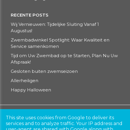
RECENTE POSTS
Wij Vernieuwen: Tijdelijke Sluiting Vanaf 1
Augustus!
Zwembadwinkel Spotlight: Waar Kwaliteit en
Service samenkomen
Tijd om Uw Zwembad op te Starten, Plan Nu Uw
Afspraak!
Gesloten buiten zwemseizoen
Allerheiligen
Happy Halloween
Copyright © 2026
zwembaddokter.be​​​​​​​
. All rights
This site uses cookies from Google to deliver its
reserved.
services and to analyze traffic. Your IP address and
Privacy & Cookies
|
UP-TO-DATE WebDesign
user-agent are shared with Google along with