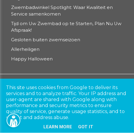
Zwembadwinkel Spotlight: Waar Kwaliteit en
Service samenkomen
Tijd om Uw Zwembad op te Starten, Plan Nu Uw
Afspraak!
Gesloten buiten zwemseizoen
Allerheiligen
Happy Halloween
Copyright © 2026
zwembaddokter.be​​​​​​​
. All rights
This site uses cookies from Google to deliver its
reserved.
services and to analyze traffic. Your IP address and
Privacy & Cookies
|
UP-TO-DATE WebDesign
user-agent are shared with Google along with
performance and security metrics to ensure
quality of service, generate usage statistics, and to
detect and address abuse.
LEARN MORE
GOT IT